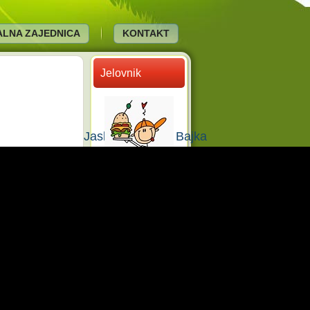
KALNA ZAJEDNICA
KONTAKT
Jelovnik
Jaslena grupa 2 Bajka
Upitnik za
roditelje