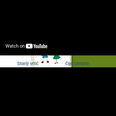
Video
Stariji vrtić 2 Bajka - Dečije carstvo
Komentari