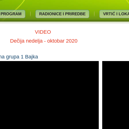
PROGRAM
RADIONICE I PRIREDBE
VRTIĆ I LO
VIDEO
Dečija nedelja - oktobar 2020
na grupa 1 Bajka