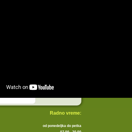
Radno vreme:
od ponedeljka do petka