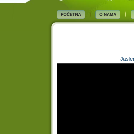
POČETNA
O NAMA
Jasle