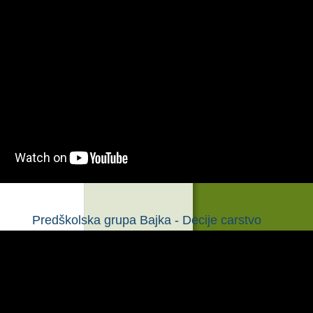
Dokumenta
Predškolska grupa Bajka - Decije carstvo