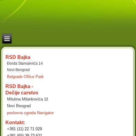
RSD Bajka
Đorđa Stanojevića 14
Novi Beograd
Belgrade Office Park
RSD Bajka -
Dečije carstvo
Milutina Milankovića 1ž
Novi Beograd
poslovna zgrada Navigator
Kontakt:
+381 (11) 22 71 029
+381 (65) 39 73 621