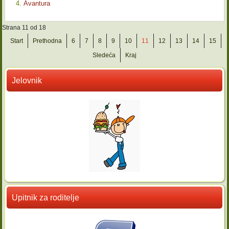
Avantura
Strana 11 od 18
Start
Prethodna
6
7
8
9
10
11
12
13
14
15
Sledeća
Kraj
Jelovnik
Upitnik za roditelje