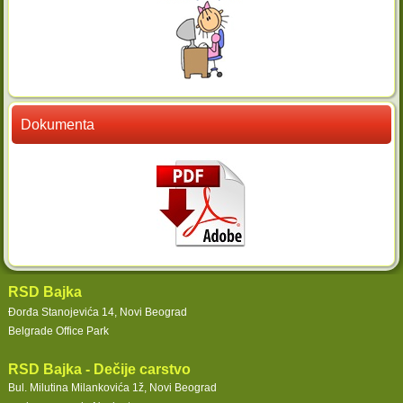
Dokumenta
RSD Bajka
Đorđa Stanojevića 14,
Novi Beograd
Belgrade Office Park
RSD Bajka - Dečije carstvo
Bul. Milutina Milankovića 1ž, Novi Beograd