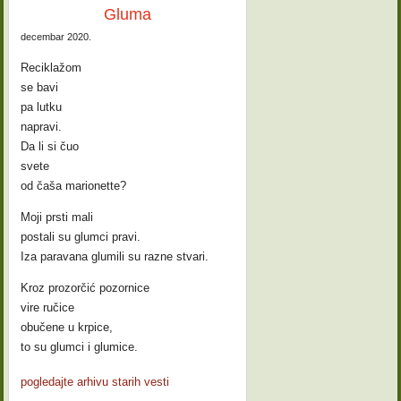
Gluma
decembar 2020.
Reciklažom
se bavi
pa lutku
napravi.
Da li si čuo
svete
od čaša marionette?
Moji prsti mali
postali su glumci pravi.
Iza paravana glumili su razne stvari.
Kroz prozorčić pozornice
vire ručice
obučene u krpice,
to su glumci i glumice.
pogledajte arhivu starih vesti