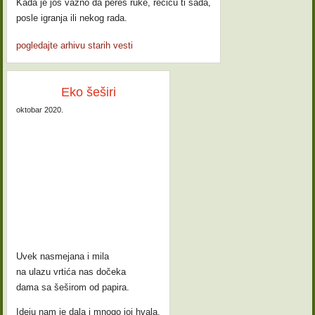
Kada je još važno da pereš ruke, rećiću ti sada,
posle igranja ili nekog rada.
pogledajte arhivu starih vesti
Eko šeširi
oktobar 2020.
Uvek nasmejana i mila
na ulazu vrtića nas dočeka
dama sa šeširom od papira.
Ideju nam je dala i mnogo joj hvala.