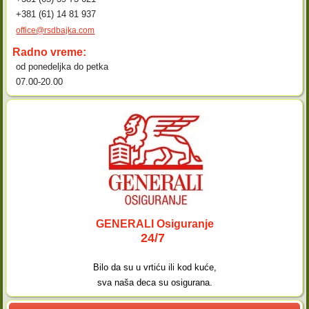
+381 (61) 14 81 937
office@rsdbajka.com
Radno vreme:
od ponedeljka do petka
07.00-20.00
GENERALI Osiguranje
24/7
Bilo da su u vrtiću ili kod kuće,
sva naša deca su osigurana.