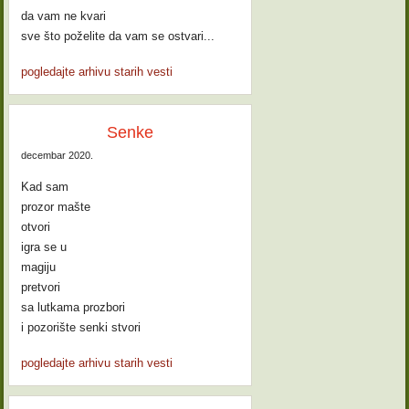
da vam ne kvari
sve što poželite da vam se ostvari...
pogledajte arhivu starih vesti
Senke
decembar 2020.
Kad sam
prozor mašte
otvori
igra se u
magiju
pretvori
sa lutkama prozbori
i pozorište senki stvori
pogledajte arhivu starih vesti