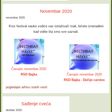
Novembar 2020
novembar 2020.
Kroz festival nauke vodiće vas istraživači mali, bićete iznenađeni
kad vidite šta smo sve saznali.
Časopis novembar 2020
RSD Bajka
Časopis novembar 2020
RSD Bajka - Dečije carstvo
pogledajte arhivu starih vesti
Sađenje cveća
oktobar 2020.