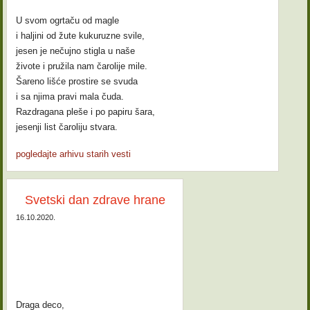
U svom ogrtaču od magle
i haljini od žute kukuruzne svile,
jesen je nečujno stigla u naše
živote i pružila nam čarolije mile.
Šareno lišće prostire se svuda
i sa njima pravi mala čuda.
Razdragana pleše i po papiru šara,
jesenji list čaroliju stvara.
pogledajte arhivu starih vesti
Svetski dan zdrave hrane
16.10.2020.
Draga deco,