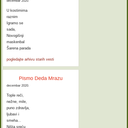
decembar 2020.
U kostimima
raznim
Igramo se
sada,
Novogišnji
maskenbal
Šarena parada
pogledajte arhivu starih vesti
Pismo Deda Mrazu
decembar 2020.
Tople reči,
nežne, mile,
puno zdravlja,
ljubavi i
smeha...
Ništa sreću