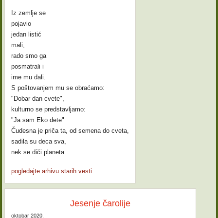
Iz zemlje se
pojavio
jedan listić
mali,
rado smo ga
posmatrali i
ime mu dali.
S poštovanjem mu se obraćamo:
"Dobar dan cvete",
kulturno se predstavljamo:
"Ja sam Eko dete"
Čudesna je priča ta, od semena do cveta,
sadila su deca sva,
nek se diči planeta.
pogledajte arhivu starih vesti
Jesenje čarolije
oktobar 2020.