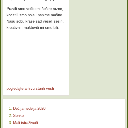
Pravili smo vešto mi šešire razne,
koristili smo boje i papirne mašne.
Našu sobu krase sad veseli šeširi,
kreativni i maštoviti mi smo bili.
pogledajte arhivu starih vesti
Dečija nedelja 2020
Senke
Mali istraživači