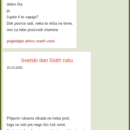
dobro šta
je,
čujete li te vapaje?
Dok povrće radi, neka te ništa ne brine,
ono za tebe proizvodi vitamine
pogledajte arhivu starih vesti
Svetski dan čistih ruku
15.10.2020.
Prljavim rukama nikada ne treba jesti,
toga se seti pre nego što ćeš sesti.